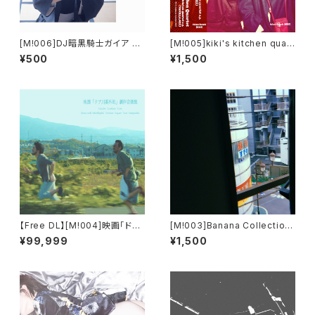
[M!006]DJ暗黒騎士ガイア - r
[M​!​005​]​kiki's kitchen quart
estless priest
et - kiki's kitchen quartet
¥500
¥1,500
e​.​p. (VANILLA​.​MIX)
【Free DL】[M​!​004​]​映画「ドブ
[M!003]Banana Collection
川番外地」劇伴音楽集
- Passing Busses
¥99,999
¥1,500