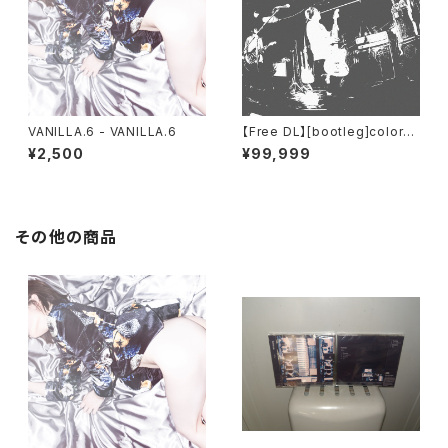
VANILLA.6 - VANILLA.6
【Free DL】[bootleg​]​colorm
al - 191117 (​@​Kyoto Club M
¥2,500
¥99,999
etro)
その他の商品