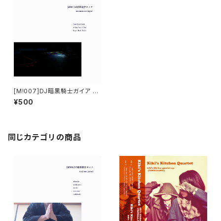
[M!007]DJ暗黒騎士ガイア - i
nsomnia moviegoer
¥500
同じカテゴリの商品