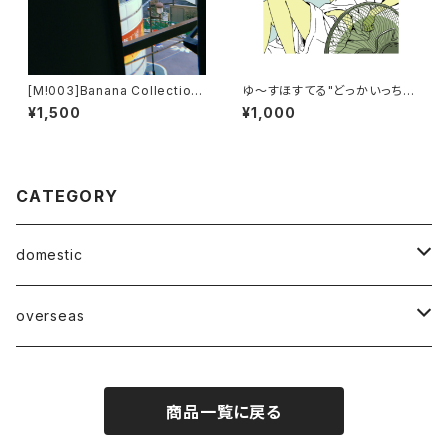
[M!003]Banana Collection
ゆ～すほすてる"どっかいっちゃ
- Passing Busses
いたい/いかないで～"
¥1,500
¥1,000
CATEGORY
domestic
Mabase Records[マバセレコーズ]
overseas
distro
distro
商品一覧に戻る
indie pop
indie pop