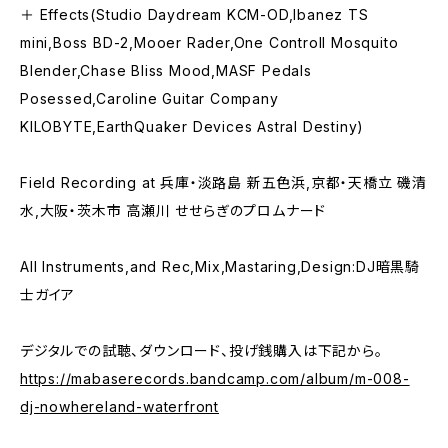
＋ Effects(Studio Daydream KCM-OD,Ibanez TS
mini,Boss BD-2,Mooer Rader,One Controll Mosquito
Blender,Chase Bliss Mood,MASF Pedals
Posessed,Caroline Guitar Company
KILOBYTE,EarthQuaker Devices Astral Destiny)
Field Recording at 兵庫・淡路島 新五色浜,京都・天橋立 磯清
水,大阪・茨木市 高瀬川 せせらぎのプロムナード
All Instruments,and Rec,Mix,Mastaring,Design:DJ暗黒騎
士ガイア
デジタルでの試聴、ダウンロード、投げ銭購入は下記から。
https://mabaserecords.bandcamp.com/album/m-008-
dj-nowhereland-waterfront