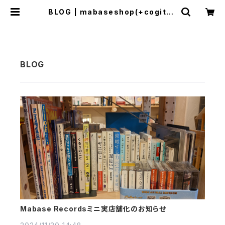
BLOG | mabaseshop(+cogitod
istro)
Mabase Recordsミニ実店舗化のお知らせ