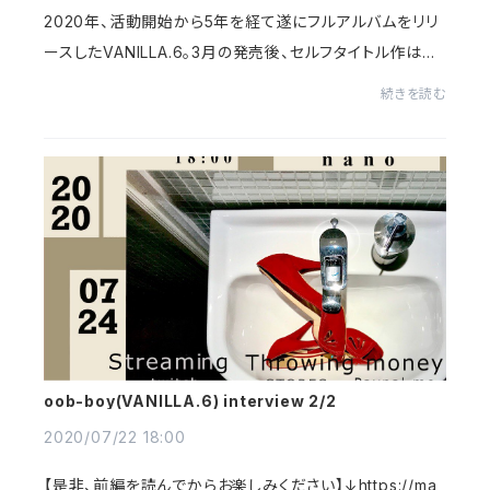
2020年、活動開始から5年を経て遂にフルアルバムをリリ
ースしたVANILLA.6。3月の発売後、セルフタイトル作はそ
の名に恥じぬ高評価を獲得し、個人レビューサイトやブロ
続きを読む
グ、メディアで称賛を浴びた。東阪のリリース...
oob-boy(VANILLA.6) interview 2/2
2020/07/22 18:00
【是非、前編を読んでからお楽しみください】↓https://ma