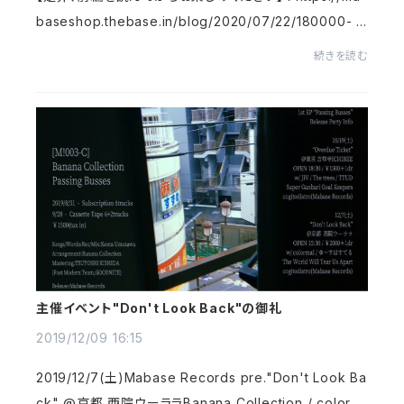
baseshop.thebase.in/blog/2020/07/22/180000- -
- - -そうやって気合いたっぷりにリリースした瞬間、無事コ
続きを読む
ロナウイルスのパンデミックが起きてしまいま...
主催イベント"Don't Look Back"の御礼
2019/12/09 16:15
2019/12/7(土)Mabase Records pre."Don't Look Ba
ck" @京都 西院ウーララBanana Collection / colorm