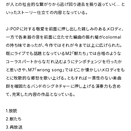
が人との社会的な繋がりから逃げ回り過去を振り返っていく… と
いったストーリー仕立ての内容となっている。
J-POPに対する敬愛を前面に押し出した親しみのあるメロディ、
一方で各楽器の音を前面に立たせた編曲の振れ幅がcolormal
の持ち味であったが、今作ではそれが今まで以上に広げられた。
既にライブでも話題となっているM2「獣たち」では合唱のような
コーラスパートからなだれ込むようにテンポチェンジを行ったか
と思いきや、M7「wrong song」ではどこか懐かしいメロディをも
とに牧歌的な郷愁を歌い上げる。ともすれば一貫性のない楽曲
群を確固たるバンドのシグネチャーに押し上げる演奏力も含め
て、充実した内容の作品となっている。
1.放銃
2.獣たち
3.再放送