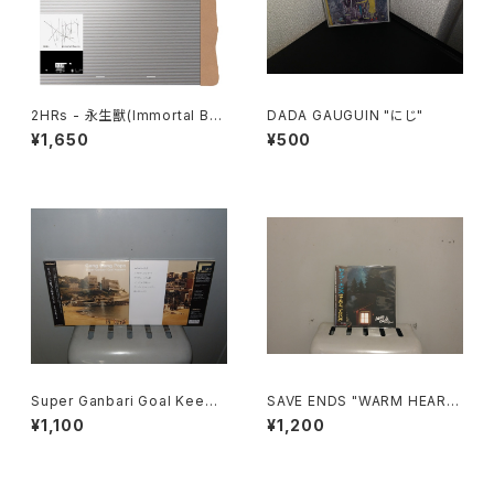
2HRs - 永生獸(Immortal Be
DADA GAUGUIN "にじ"
asts) CD
¥1,650
¥500
Super Ganbari Goal Keepe
SAVE ENDS "WARM HEART
rs "Cang Gang Pops"
S, COLD HANDS"
¥1,100
¥1,200