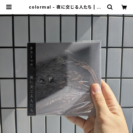
colormal - 夜に交じる人たち | ma
baseshop(+cogitodistro)