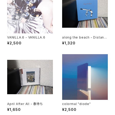
VANILLA.6 - VANILLA.6
along the beach - Distant
Scenery
¥2,500
¥1,320
April After All - 春待ち
colormal "diode"
¥1,650
¥2,500