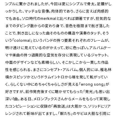
ンブルに驚かされましたが、今回は更にシンプルで骨太。足腰がし
っかりした、マッチョな音像。肉体的であり、さらに言えば肉感的
でもある。ソロ時代のmerkmalと比べれば顕著ですが、狂気的な
までのダビング数からの変わり身で、音色を極限まで削ぎ落した
ことで、剝き出しになった曲そのものの構造や演奏のタッチ、そう
いう「colormal」というバンドの持つ要素それぞれのフレームが、
明け透けに見えているのがかえって、妙に色っぽい。アルバムテー
マや楽曲の持つ退廃的な空気を存分に表現しているジャケット、
中面のデザインなども素晴らしい、そこかしこから一貫した作品
性を感じられる、まさにコンセプト・アルバム。個人的には、椎名林
檎かスピッツかというドラムイントロから端を発して転がってい
く、らしくない中にめちゃくちゃらしさが見える「wrong song」が
好きですが、前作発売後すぐに聴かせてもらった「発光」も思い出
深い1曲。ある日、メロンブックスさんからメールをもらって実現し
たコンピレーションに収録の「再放送」は大胆かつ、ソリッドにリア
レンジされて新味が出てますし、「獣たち」のサビは大胆な引用に