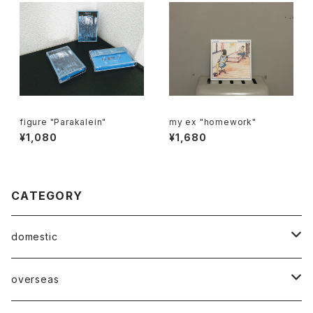
figure "Parakalein"
my ex "homework"
¥1,080
¥1,680
CATEGORY
domestic
Mabase Records[マバセレコーズ]
overseas