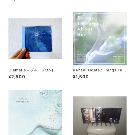
Clematis - ブループリント
Kensei Ogata "Things I Kn
ow About Her" CD
¥2,500
¥1,500