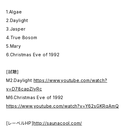
1.Algae
2.Daylight
3.Jasper
4.True Bosom
5.Mary
6.Christmas Eve of 1992
[試聴]
M2.Daylight
https://www.youtube.com/watch?
v=D78capZIyRc
M6.Christmas Eve of 1992
https://www.youtube.com/watch?v=Y62sGKRqAmQ
[レーベルHP]
http://saunacool.com/