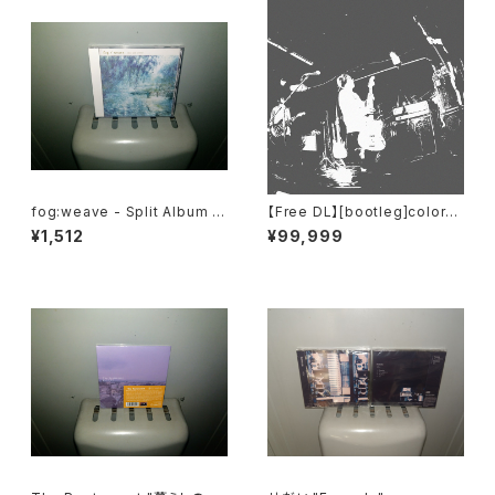
fog:weave - Split Album ”c
【Free DL】[bootleg​]​colorm
lear and serene”
al - 191117 (​@​Kyoto Club M
¥1,512
¥99,999
etro)