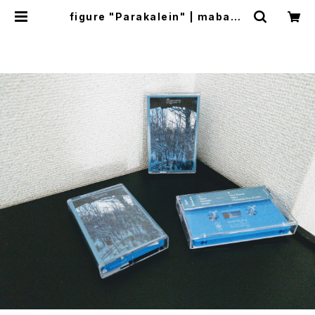
figure "Parakalein" | mabase
shop(+cogitodistro)