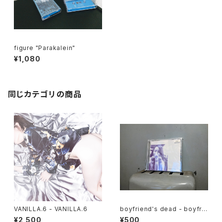
figure "Parakalein"
¥1,080
同じカテゴリの商品
VANILLA.6 - VANILLA.6
boyfriend's dead - boyfrie
nd's dead E.P.
¥2,500
¥500