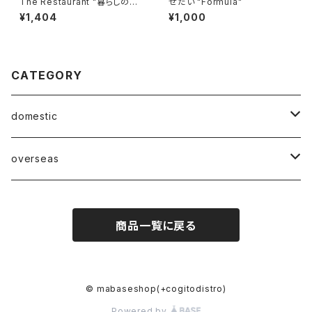
The Restaurant "暮らしの中
せだい "Formula"
で"
¥1,404
¥1,000
CATEGORY
domestic
Mabase Records[マバセレコーズ]
overseas
distro
distro
商品一覧に戻る
indie pop
indie pop
guitar pop
guitar pop
© mabaseshop(+cogitodistro)
Powered by