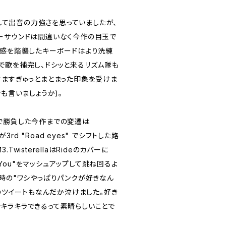
として出音の力強さを思っていましたが、
ーサウンドは間違いなく今作の目玉で
遊感を踏襲したキーボードはより洗練
で歌を補完し、ドシッと来るリズム隊も
すますぎゅっとまとまった印象を受けま
でも言いましょうか)。
で勝負した今作までの変遷は
ireが3rd "Road eyes" でシフトした路
wisterellaはRideのカバーに
With You"をマッシュアップして跳ね回るよ
当時の"ワシやっぱりパンクが好きなん
んのツイートもなんだか泣けました。好き
キラキラできるって素晴らしいことで