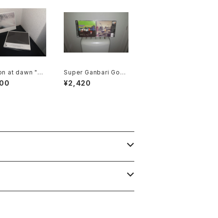
on at dawn "Ti
Super Ganbari Goal
Keepers "Dodometi
600
¥2,420
c Youth"