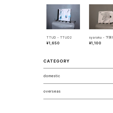
TTUD - TTUD2
syaraku - 下
¥1,650
¥1,100
CATEGORY
domestic
Mabase Records[マバセレコーズ]
overseas
distro
distro