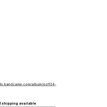
)
rds.bandcamp.com/album/pzl124-
l shipping available