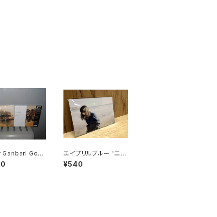
 Ganbari Goal
エイプリルブルー "エイ
ers "Cang Gan
プリルブルーEP"
00
¥540
ps"