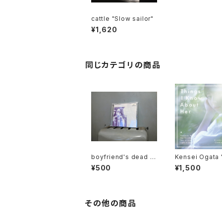
cattle "Slow sailor"
¥1,620
同じカテゴリの商品
boyfriend's dead -
Kensei Ogata "Thin
boyfriend's dead E.
gs I Know Abo
¥500
¥1,500
P.
r" CD
その他の商品