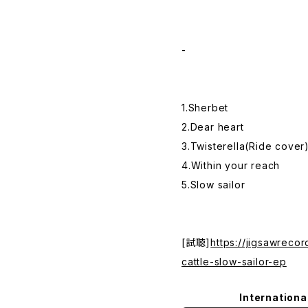
-
1.Sherbet
2.Dear heart
3.Twisterella(Ride cover
4.Within your reach
5.Slow sailor
[試聴]
https://jigsawreco
cattle-slow-sailor-ep
Internationa