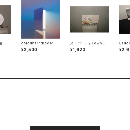
哭情
colormal "diode"
スーベニア / Town Sp
Ballo
lit EP "とうとう"
de"
¥2,500
¥1,620
¥2,