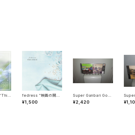
fedress "映画の開演
Super Ganbari Goal
Super
ut He
前" CD
Keepers "Dodometi
Keep
¥1,500
¥2,420
¥1,1
c Youth"
g Po