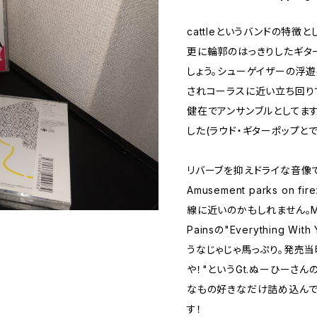
cattleというバンドの特徴
更に輪郭のはっきりしたギタ
しょう。シューゲイザーの浮
されコーラスに近い立ち回り
健在でアンサンブルとしてま
した(ラウド・ギターポップと
リバーブを抑えドライな音像
Amusement parks on f
線に近いのかもしれません。M3.T
Painsの"Everything 
うなじゃじゃ馬っぷり。発売
や！"というGt.ぬーひーさ
なもの好きなだけ詰め込んで
す！