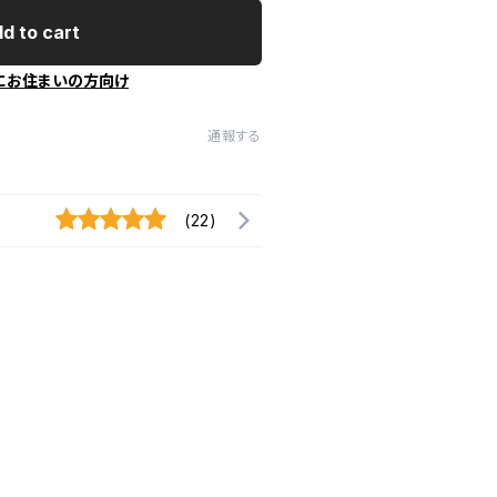
d to cart
にお住まいの方向け
通報する
(22)