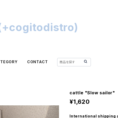
+cogitodistro)
ATEGORY
CONTACT
cattle "Slow sailor"
¥1,620
International shipping 