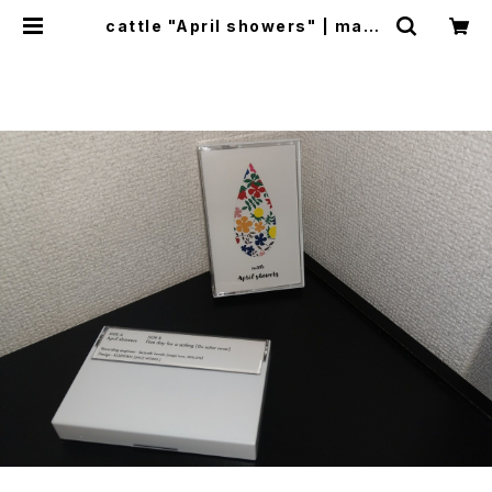
cattle "April showers" | maba
seshop(+cogitodistro)