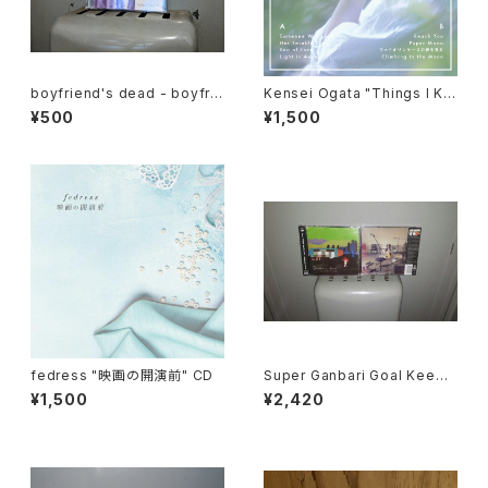
boyfriend's dead - boyfrie
Kensei Ogata "Things I Kn
nd's dead E.P.
ow About Her" CD
¥500
¥1,500
fedress "映画の開演前" CD
Super Ganbari Goal Keepe
rs "Dodometic Youth"
¥1,500
¥2,420