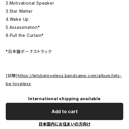
2.Motivational Speaker
3.Star Matter
4.Wake Up
5.Assassination*
6.Pull the Curtain*
*日本盤ボーナストラック
[試聴]
https://letsbeloveless.bandcamp.com/album/lets-
be-loveless
International shipping available
Add to cart
日本国内にお住まいの方向け