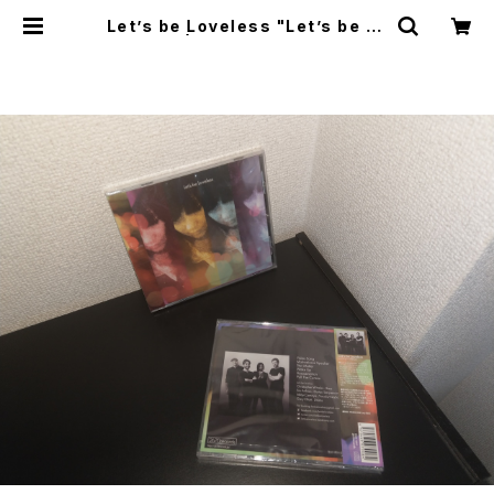
Let’s be Loveless "Let’s be Lo
veless" | mabaseshop(+cogit
odistro)