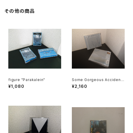
その他の商品
figure "Parakalein"
Some Gorgeous Accident
"Sleep In Symmetry"
¥1,080
¥2,160