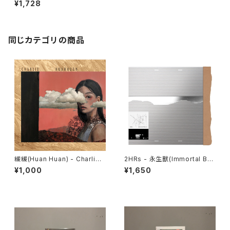
¥1,728
同じカテゴリの商品
緩緩(Huan Huan) - Charlie
2HRs - 永生獸(Immortal Be
CD
asts) CD
¥1,000
¥1,650