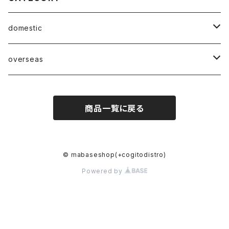
domestic
Mabase Records[マバセレコーズ]
overseas
distro
distro
商品一覧に戻る
indie pop
indie pop
guitar pop
guitar pop
© mabaseshop(+cogitodistro)
Powered by
shoegazer
shoegazer
rock
rock