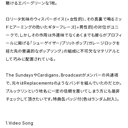
聴けるエバーグリーンな1枚。
ロリータ気味のウィスパーボイス(=女性的)、その真裏で鳴るミッ
ドとアーミングの効いたギターフレーズ(=男性的)の対位がユニ
ークで、しかしその作用は外連味でなくあくまでも彼らがプロフィ
ールに掲げる「シューゲイザー/ブリットポップ/ガレージロックを
経た先の普遍的なポップソング」の組成に不可欠なマテリアルと
して巧みに配置されている。
The SundaysやCardigans、Broadcastがメンバーの共通項
で、元々はReplacementsのようなバンドを組んでいたのだとか。
ブルックリンという地名に一定の信頼を置いてしまう方にも是非
チェックして頂きたいです。特典缶バッジ付(色はランダム封入)。
1.Video Song