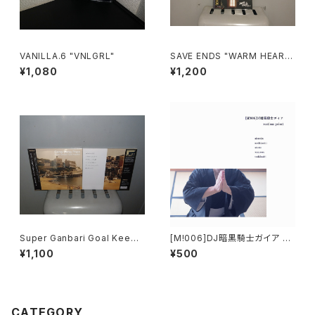
VANILLA.6 "VNLGRL"
SAVE ENDS "WARM HEART
S, COLD HANDS"
¥1,080
¥1,200
Super Ganbari Goal Keepe
[M!006]DJ暗黒騎士ガイア - r
rs "Cang Gang Pops"
estless priest
¥1,100
¥500
CATEGORY