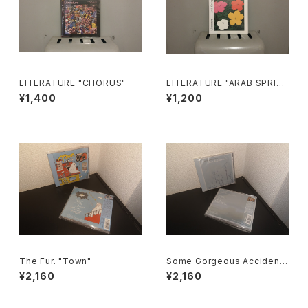
LITERATURE "CHORUS"
LITERATURE "ARAB SPRIN
G"
¥1,400
¥1,200
The Fur. "Town"
Some Gorgeous Accident
"Sleep In Symmetry"
¥2,160
¥2,160