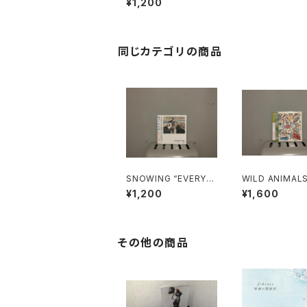
¥1,200
DS"
同じカテゴリの商品
SNOWING “EVERYT
WILD ANIMALS
HING”
E HOAX”
¥1,200
¥1,600
その他の商品