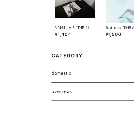
VANILLA.6 "DIE / LO
fedress "映
W"
前" CD
¥1,404
¥1,500
CATEGORY
domestic
Mabase Records[マバセレコーズ]
overseas
distro
distro
indie pop
indie pop