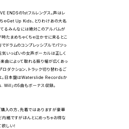
E ENDSの1stフルレングス。声はレ
Get Up Kids、とりわけあの大名
けてるみんなには絶対このアルバムが
が時たまめちゃくちゃ泣かせに来るとこ
方でドラムのコンプレッシブルでパツっ
元気いっぱいの女声ボーカルは正しく
。楽曲によって取れる振り幅が広くあっ
プロダクション、トラック切り替わるご
本盤はWaterslide Recordsか
Vs. Will」の5曲もボーナス収録。
ds作品ご購入の方、先着ではありますが豪華
だ内緒ですがほんとにめっちゃお得な
て欲しい！