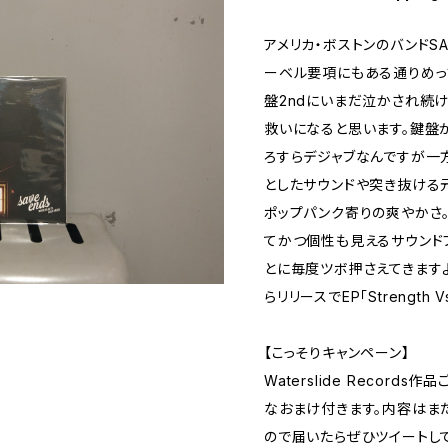
アメリカ・ボストンのバンドSAV
ーベル要項にもある通りめっちゃ
盤2ndにいまだ泣かされ続
救いになると思います。鍵盤
ろすらデジャブなんですが一
としたサウンドや突き抜ける
ポップパンク寄りの爽やかさ
てかつ個性も見えるサウンド
とに毎度ツボ押さえてきますよ。日
らリリースでEP「Strength 
【こっそりキャンペーン】
Waterslide Recor
なおまけ付きます。内容はま
ので届いたらぜひツイートし