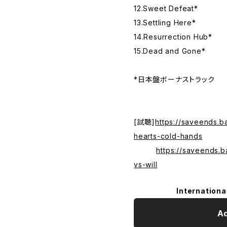
12.Sweet Defeat*
13.Settling Here*
14.Resurrection Hub*
15.Dead and Gone*
*日本盤ボーナストラック
[試聴]
https://saveends.
hearts-cold-hands
https://saveends.
vs-will
Internationa
Ad