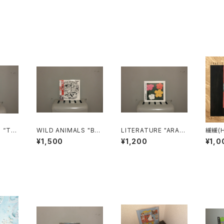
 “TH
WILD ANIMALS "BA
LITERATURE "ARAB
緩緩(H
SEMENTS: MUSIC T
SPRING"
harli
¥1,500
¥1,200
¥1,0
O FIGHT HYPOCRIS
Y"