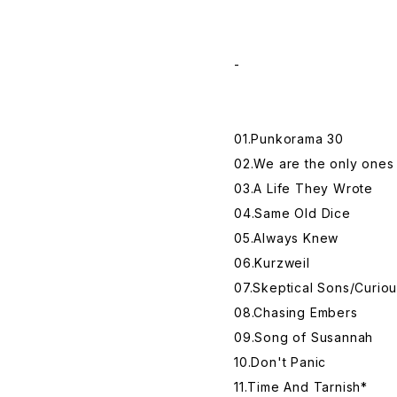
-
01.Punkorama 30
02.We are the only ones
03.A Life They Wrote
04.Same Old Dice
05.Always Knew
06.Kurzweil
07.Skeptical Sons/Curio
08.Chasing Embers
09.Song of Susannah
10.Don't Panic
11.Time And Tarnish*