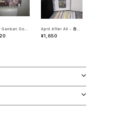
 Ganbari Goal
April After All - 春待
ers "Dodometi
ち
20
¥1,650
th"