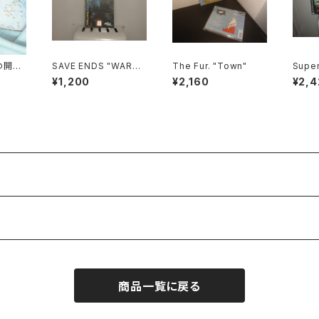
画の開演
SAVE ENDS "WARM
The Fur. "Town"
Super
HEARTS, COLD HAN
Keep
¥1,200
¥2,160
¥2,4
DS"
c You
商品一覧に戻る