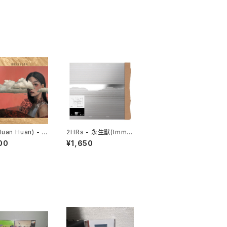
uan Huan) - C
2HRs - 永生獸(Immo
e CD
rtal Beasts) CD
00
¥1,650