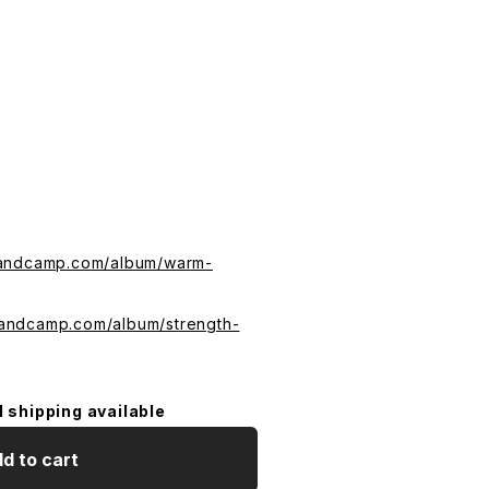
bandcamp.com/album/warm-
bandcamp.com/album/strength-
l shipping available
d to cart