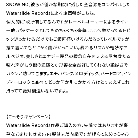
SNOWING。彼らが僅かな期間に残した全音源をコンパイルした
Waterslide Recordsによる企画盤がこちら。
個人的に1枚所有してるんですがレーベルオーナーによるライナ
ー他、パッケージとしてもめちゃくちゃ豪華。ここへ挙がってるトピ
ック追っかけるだけでもご飯何杯いけるんだろってレベルですが
捨て置いてもとにかく曲がかっこいい。暴れるリズムや軽妙なア
ルペジオ、美しさとエナジー爆発の緩急自在を支える屋台骨たる
嗄れ声がもう他の追随とか形容を全然許してくれない絶妙さで
ガツンと効いてきます。エモ、パンク、メロディック、ハードコア、イン
ディーロックと並べてどっか何か引っかかる方はとりあえずこれ
持ってて絶対間違いないですよ。
【こっそりキャンペーン】
Waterslide Records作品ご購入の方、先着ではありますが豪
華なおまけ付きます。内容はまだ内緒ですがほんとにめっちゃお