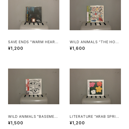
SAVE ENDS "WARM HEART
WILD ANIMALS “THE HOA
S, COLD HANDS"
X”
¥1,200
¥1,600
WILD ANIMALS "BASEMEN
LITERATURE "ARAB SPRIN
TS: MUSIC TO FIGHT HYP
G"
¥1,500
¥1,200
OCRISY"