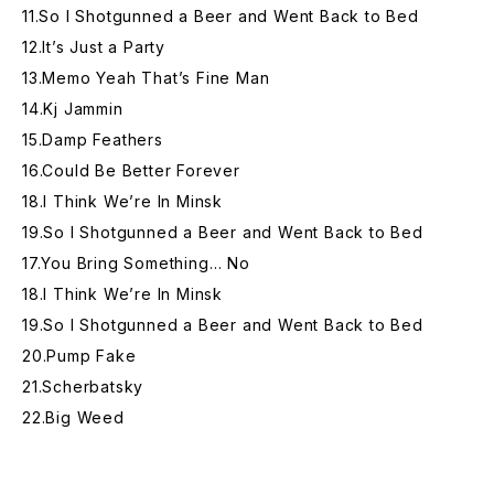
11.So I Shotgunned a Beer and Went Back to Bed
12.It’s Just a Party
13.Memo Yeah That’s Fine Man
14.Kj Jammin
15.Damp Feathers
16.Could Be Better Forever
18.I Think We’re In Minsk
19.So I Shotgunned a Beer and Went Back to Bed
17.You Bring Something… No
18.I Think We’re In Minsk
19.So I Shotgunned a Beer and Went Back to Bed
20.Pump Fake
21.Scherbatsky
22.Big Weed