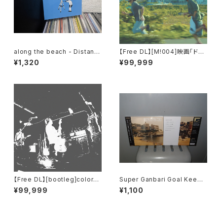
along the beach - Distant
【Free DL】[M​!​004​]​映画「ドブ
Scenery
川番外地」劇伴音楽集
¥1,320
¥99,999
【Free DL】[bootleg​]​colorm
Super Ganbari Goal Keepe
al - 191117 (​@​Kyoto Club M
rs "Cang Gang Pops"
¥99,999
¥1,100
etro)