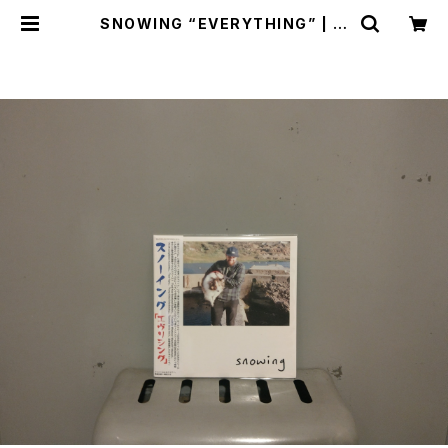
SNOWING “EVERYTHING” | m
abaseshop(+cogitodistro)