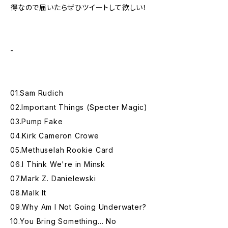
得なので届いたらぜひツイートして欲しい！
-
01.Sam Rudich
02.Important Things (Specter Magic)
03.Pump Fake
04.Kirk Cameron Crowe
05.Methuselah Rookie Card
06.I Think We're in Minsk
07.Mark Z. Danielewski
08.Malk It
09.Why Am I Not Going Underwater?
10.You Bring Something… No