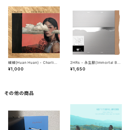
緩緩(Huan Huan) - Charlie
2HRs - 永生獸(Immortal Be
CD
asts) CD
¥1,000
¥1,650
その他の商品