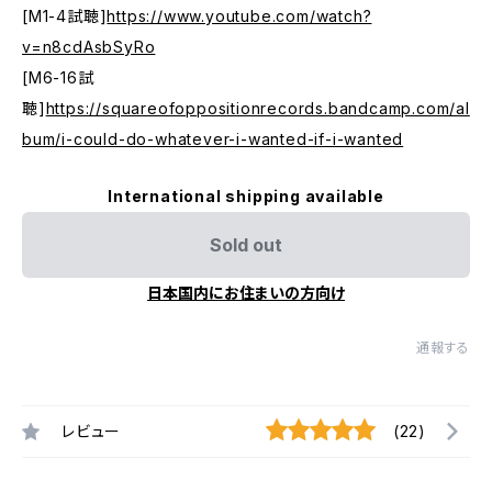
[M1-4試聴]
https://www.youtube.com/watch?
v=n8cdAsbSyRo
[M6-16試
聴]
https://squareofoppositionrecords.bandcamp.com/al
bum/i-could-do-whatever-i-wanted-if-i-wanted
International shipping available
Sold out
日本国内にお住まいの方向け
通報する
レビュー
(22)