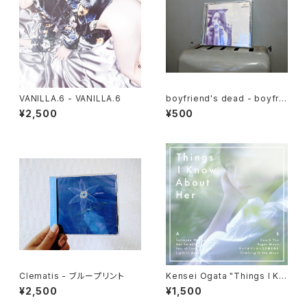
VANILLA.6 - VANILLA.6
boyfriend's dead - boyfrie
nd's dead E.P.
¥2,500
¥500
Clematis - ブループリント
Kensei Ogata "Things I Kn
ow About Her" CD
¥2,500
¥1,500