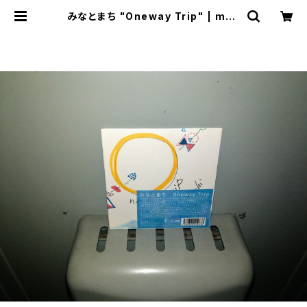
みなとまち "Oneway Trip" | mab
aseshop(+cogitodistro)