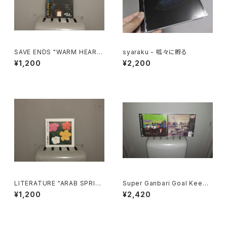
SAVE ENDS "WARM HEART
syaraku - 呱々に孵る
S, COLD HANDS"
¥1,200
¥2,200
LITERATURE "ARAB SPRIN
Super Ganbari Goal Keepe
G"
rs "Dodometic Youth"
¥1,200
¥2,420