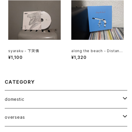
syaraku - 下哭情
along the beach - Distant
Scenery
¥1,100
¥1,320
CATEGORY
domestic
Mabase Records[マバセレコーズ]
overseas