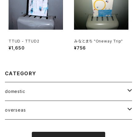
TTUD - TTUD2
みなとまち "Oneway Trip"
¥1,650
¥756
CATEGORY
domestic
Mabase Records[マバセレコーズ]
overseas
distro
distro