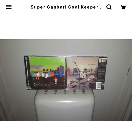
Super Ganbari Goal Keepers
"Dodometic Youth" | mabase
shop(+cogitodistro)