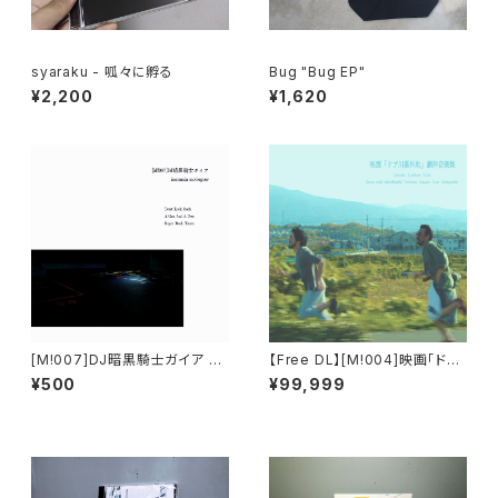
syaraku - 呱々に孵る
Bug "Bug EP"
¥2,200
¥1,620
[M!007]DJ暗黒騎士ガイア - i
【Free DL】[M​!​004​]​映画「ドブ
nsomnia moviegoer
川番外地」劇伴音楽集
¥500
¥99,999