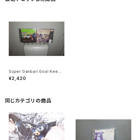
Super Ganbari Goal Keepe
rs "Dodometic Youth"
¥2,420
同じカテゴリの商品