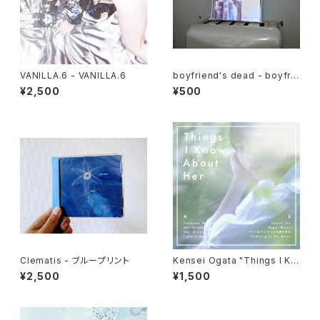
VANILLA.6 - VANILLA.6
boyfriend's dead - boyfrie
nd's dead E.P.
¥2,500
¥500
Clematis - ブループリント
Kensei Ogata "Things I Kn
ow About Her" CD
¥2,500
¥1,500