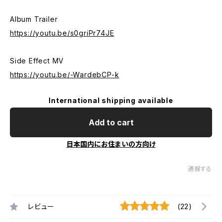
Album Trailer
https://youtu.be/s0griPr74JE
Side Effect MV
https://youtu.be/-WardebCP-k
International shipping available
Add to cart
日本国内にお住まいの方向け
通報する
レビュー
(22)