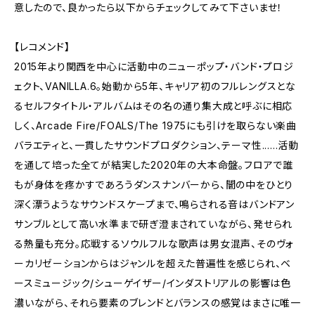
意したので、良かったら以下からチェックしてみて下さいませ！
【レコメンド】
2015年より関西を中心に活動中のニューポップ・バンド・プロジ
ェクト、VANILLA.6。始動から5年、キャリア初のフルレングスとな
るセルフタイトル・アルバムはその名の通り集大成と呼ぶに相応
しく、Arcade Fire/FOALS/The 1975にも引けを取らない楽曲
バラエティと、一貫したサウンドプロダクション、テーマ性......活動
を通して培った全てが結実した2020年の大本命盤。フロアで誰
もが身体を疼かすであろうダンスナンバーから、闇の中をひとり
深く漂うようなサウンドスケープまで、鳴らされる音はバンドアン
サンブルとして高い水準まで研ぎ澄まされていながら、発せられ
る熱量も充分。応戦するソウルフルな歌声は男女混声、そのヴォ
ーカリゼーションからはジャンルを超えた普遍性を感じられ、ベ
ースミュージック/シューゲイザー/インダストリアルの影響は色
濃いながら、それら要素のブレンドとバランスの感覚はまさに唯一