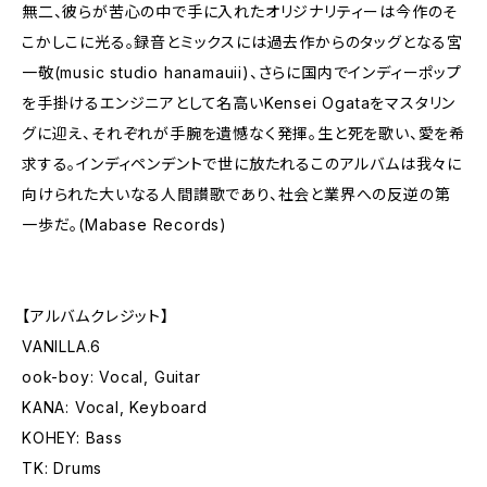
無二、彼らが苦心の中で手に入れたオリジナリティーは今作のそ
こかしこに光る。録音とミックスには過去作からのタッグとなる宮
一敬(music studio hanamauii)、さらに国内でインディーポップ
を手掛けるエンジニアとして名高いKensei Ogataをマスタリン
グに迎え、それぞれが手腕を遺憾なく発揮。生と死を歌い、愛を希
求する。インディペンデントで世に放たれるこのアルバムは我々に
向けられた大いなる人間讃歌であり、社会と業界への反逆の第
一歩だ。(Mabase Records)
【アルバムクレジット】
VANILLA.6
ook-boy: Vocal, Guitar
KANA: Vocal, Keyboard
KOHEY: Bass
TK: Drums