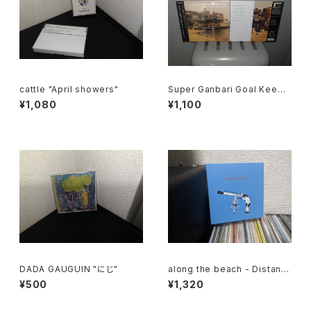
cattle "April showers"
Super Ganbari Goal Keepe
rs "Cang Gang Pops"
¥1,080
¥1,100
DADA GAUGUIN "にじ"
along the beach - Distant
Scenery
¥500
¥1,320