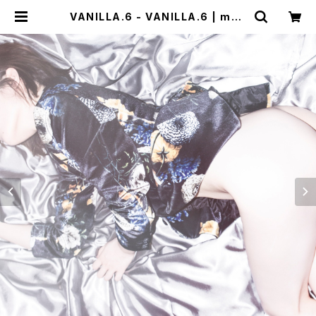
VANILLA.6 - VANILLA.6 | mab
aseshop(+cogitodistro)