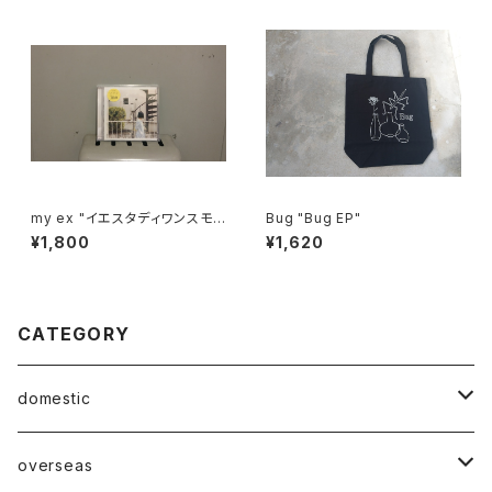
my ex "イエスタディワンスモ
Bug "Bug EP"
ア"
¥1,800
¥1,620
CATEGORY
domestic
Mabase Records[マバセレコーズ]
overseas