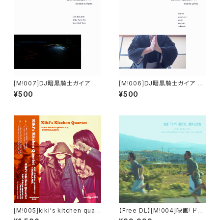
[M!007]DJ暗黒騎士ガイア - i
[M!006]DJ暗黒騎士ガイア - r
nsomnia moviegoer
estless priest
¥500
¥500
[M​!​005​]​kiki's kitchen quart
【Free DL】[M​!​004​]​映画「ドブ
et - kiki's kitchen quartet
川番外地」劇伴音楽集