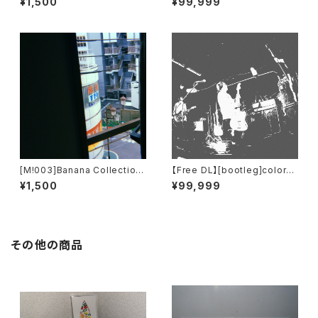
¥1,500
¥99,999
e​.​p. (VANILLA​.​MIX)
[M!003]Banana Collection
【Free DL】[bootleg​]​colorm
- Passing Busses
al - 191117 (​@​Kyoto Club M
¥1,500
¥99,999
etro)
その他の商品