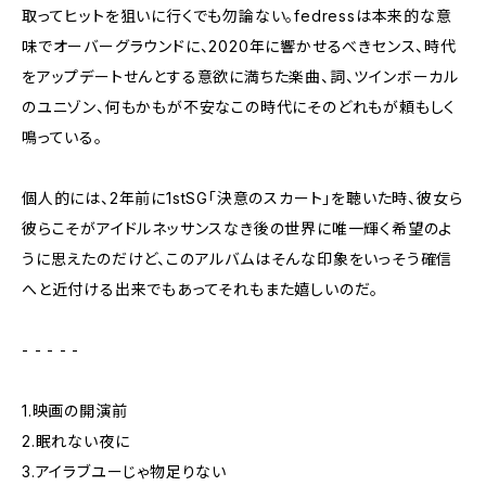
取ってヒットを狙いに行くでも勿論ない。fedressは本来的な意
味でオーバーグラウンドに、2020年に響かせるべきセンス、時代
をアップデートせんとする意欲に満ちた楽曲、詞、ツインボーカル
のユニゾン、何もかもが不安なこの時代にそのどれもが頼もしく
鳴っている。
個人的には、2年前に1stSG「決意のスカート」を聴いた時、彼女ら
彼らこそがアイドルネッサンスなき後の世界に唯一輝く希望のよ
うに思えたのだけど、このアルバムはそんな印象をいっそう確信
へと近付ける出来でもあってそれもまた嬉しいのだ。
- - - - -
1.映画の開演前
2.眠れない夜に
3.アイラブユーじゃ物足りない