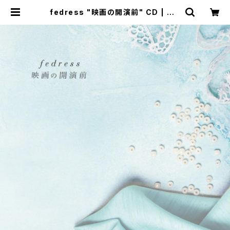
fedress "映画の開演前" CD | ma
baseshop(+cogitodistro)