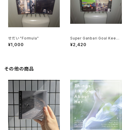
せだい "Formula"
Super Ganbari Goal Keepe
rs "Dodometic Youth"
¥1,000
¥2,420
その他の商品