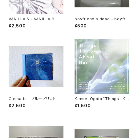
VANILLA.6 - VANILLA.6
boyfriend's dead - boyfrie
nd's dead E.P.
¥2,500
¥500
Clematis - ブループリント
Kensei Ogata "Things I Kn
ow About Her" CD
¥2,500
¥1,500