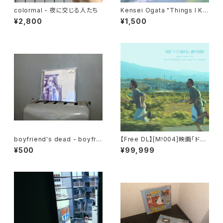
colormal - 夜に交じる人たち
Kensei Ogata "Things I Kn
ow About Her" CD
¥2,800
¥1,500
boyfriend's dead - boyfrie
【Free DL】[M​!​004​]​映画「ドブ
nd's dead E.P.
川番外地」劇伴音楽集
¥500
¥99,999