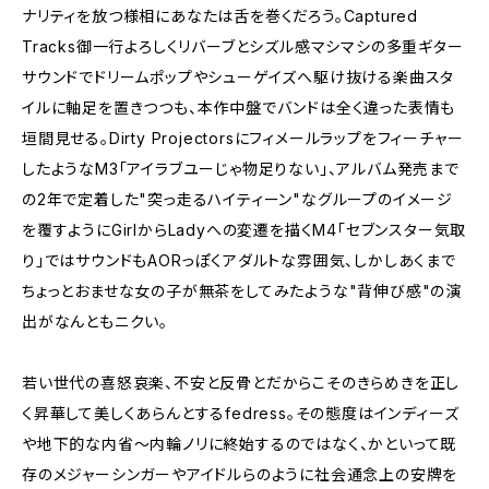
ナリティを放つ様相にあなたは舌を巻くだろう。Captured
Tracks御一行よろしくリバーブとシズル感マシマシの多重ギター
サウンドでドリームポップやシューゲイズへ駆け抜ける楽曲スタ
イルに軸足を置きつつも、本作中盤でバンドは全く違った表情も
垣間見せる。Dirty Projectorsにフィメールラップをフィーチャー
したようなM3「アイラブユーじゃ物足りない」、アルバム発売まで
の2年で定着した"突っ走るハイティーン"なグループのイメージ
を覆すようにGirlからLadyへの変遷を描くM4「セブンスター気取
り」ではサウンドもAORっぽくアダルトな雰囲気、しかしあくまで
ちょっとおませな女の子が無茶をしてみたような"背伸び感"の演
出がなんともニクい。
若い世代の喜怒哀楽、不安と反骨とだからこそのきらめきを正し
く昇華して美しくあらんとするfedress。その態度はインディーズ
や地下的な内省～内輪ノリに終始するのではなく、かといって既
存のメジャーシンガーやアイドルらのように社会通念上の安牌を