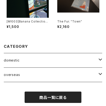
[M!003]Banana Collection
The Fur. "Town"
- Passing Busses
¥1,500
¥2,160
CATEGORY
domestic
Mabase Records[マバセレコーズ]
overseas
distro
distro
商品一覧に戻る
indie pop
indie pop