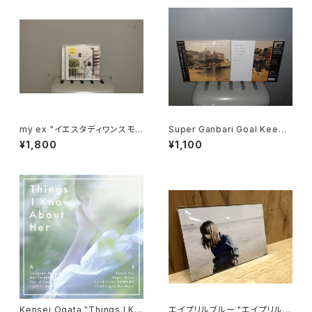
my ex "イエスタディワンスモ
Super Ganbari Goal Keepe
ア"
rs "Cang Gang Pops"
¥1,800
¥1,100
Kensei Ogata "Things I Kn
エイプリルブルー "エイプリルブ