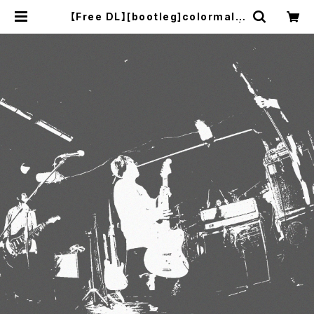
【Free DL】[bootleg​]​colormal -
191117 (​@​Kyoto Club Metro) |
mabaseshop(+cogitodistro)