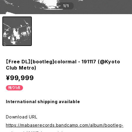
1
/1
【Free DL】[bootleg​]​colormal - 191117 (​@​Kyoto
Club Metro)
¥99,999
残り1点
International shipping available
Download URL
https://mabaserecords.bandcamp.com/album/bootleg-