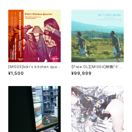
[M​!​005​]​kiki's kitchen quart
【Free DL】[M​!​004​]​映画「ドブ
et - kiki's kitchen quartet
川番外地」劇伴音楽集
¥1,500
¥99,999
e​.​p. (VANILLA​.​MIX)