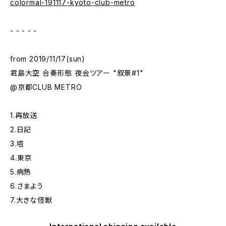
colormal-191117-kyoto-club-metro
- - - - -
from 2019/11/17(sun)
君島大空 合奏形態 夜会ツアー "叙景#1"
@京都CLUB METRO
1.再放送
2.日記
3.塔
4.東京
5.病熱
6.さまよう
7.大きな怪獣