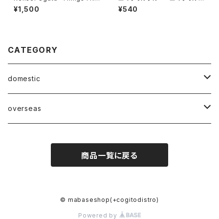
ow About Her" CD
ルーEP"
¥1,500
¥540
CATEGORY
domestic
Mabase Records[マバセレコーズ]
overseas
distro
distro
商品一覧に戻る
indie pop
indie pop
guitar pop
guitar pop
© mabaseshop(+cogitodistro)
Powered by