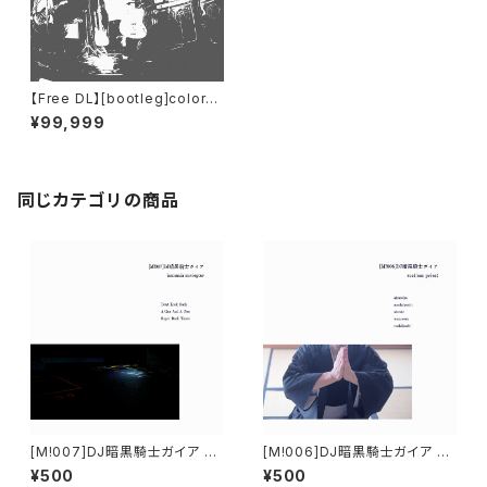
【Free DL】[bootleg​]​colorm
al - 191117 (​@​Kyoto Club M
¥99,999
etro)
同じカテゴリの商品
[M!007]DJ暗黒騎士ガイア - i
[M!006]DJ暗黒騎士ガイア - r
nsomnia moviegoer
estless priest
¥500
¥500