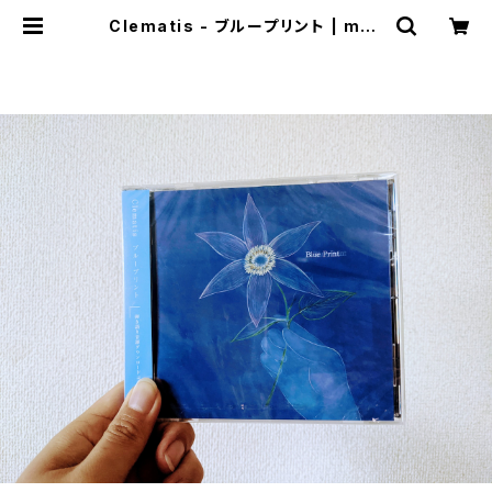
Clematis - ブループリント | mab
aseshop(+cogitodistro)