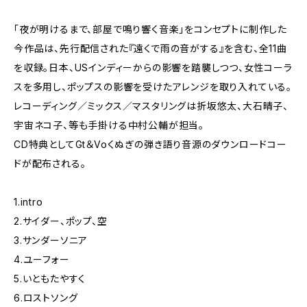
「夜が明けるまで、部屋で鳴り響く音楽」をコンセプトに制作した
今作品は、先行配信された『遠くで雨の音がする』を含む、全11曲
を収録。日本、USインディーからの影響を踏襲しつつ、女性コーラ
スを多用し、ポップスの影響を受けたアレンジを取り入れている。
レコーディング／ミックス／マスタリングは折坂悠太、大石晴子、
宇宙ネコ子、等も手掛ける中村公輔が担当。
CD特典としてGt＆Voくぬぎの弾き語り音源のダウンロードコー
ドが配布される。
1.intro
2.サイダー、ポップ、空
3.サンダーソニア
4.ユーフォー
5.いともたやすく
6.ロストソング