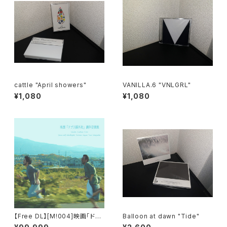
cattle "April showers"
VANILLA.6 "VNLGRL"
¥1,080
¥1,080
【Free DL】[M​!​004​]​映画「ドブ
Balloon at dawn "Tide"
川番外地」劇伴音楽集