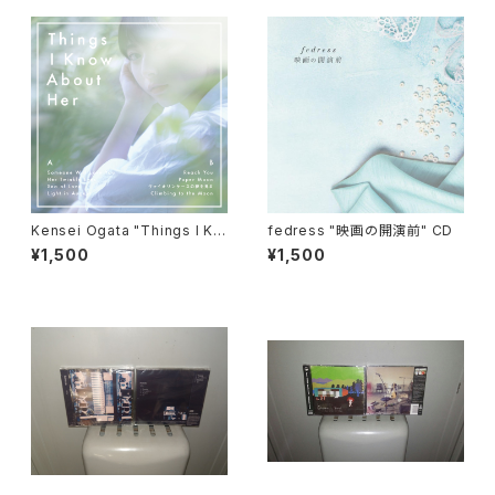
Kensei Ogata "Things I Kn
fedress "映画の開演前" CD
ow About Her" CD
¥1,500
¥1,500