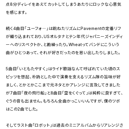
点8分ディレイをあえてカットしてしまうあたりにロックな心意気
を感じます。
続く4曲目「ユーフォ―」は跳ねたリズムにPavementの定番リフ
が織り込まれており、USオルタナとテン年代ジャパニーズインディ
ーへのリスペクトか、と勘繰ったり。Wheatってバンドにこういう
曲がひとつあって、それが好きだったのを思い出したりしました。
5曲目「いともたやすく」はライド歌謡なんて呼ばれていた頃のス
ピッツを想起、朴訥とした中で演奏を支えるリズム隊の旨味が好
ましく、とかとかここまで元ネタとかアレンジに言及してきました
が7曲目「夜の飛行船」と8曲目「空をくぐって」は純粋に良すぎて、
ぐうの音も出ません。もちろん全曲かっこいいんですが、僕のツボ
はこの2曲でした。
そしてラスト曲「ロボット」は過去のミニアルバムからリアレンジさ