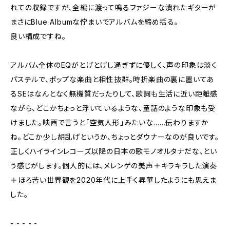
れての収録ですが、全編に渡って鳴るファジーな潰れたギターが
まさにBlue Albumな佇まいでアルバムを締め括る。
良い構成ですね。
アルバム全体のEQがとげとげし過ぎずに優しく、声の印象は淡く
パステルで、ポップな楽曲と相性抜群。時折楽曲の裏に置いてあ
るSEはなんとなく無機質だったりして、歌詞も生活に近い距離感
ながら、どこかちょっと浮いているような、童話のような印象も受
けました。映画で言うと「空気人形」みたいな……伝わりますか
ね。どこか少し胡乱げというか、ちょっとダウナーなのが良いです。
正しくハイラインレコーズ以降の日本の歌モノオルタナだな、とい
う感じがします。個人的には、メレンゲの美声＋キラキラした演奏
＋ほろ苦い世界観を2020年代に上手く昇華したようにも思えま
した。
- - - - -