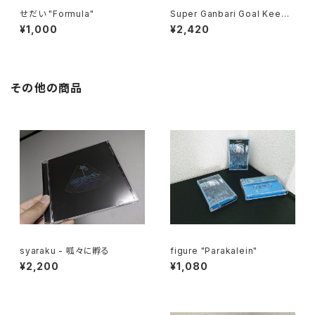
せだい "Formula"
Super Ganbari Goal Keepe
rs "Dodometic Youth"
¥1,000
¥2,420
その他の商品
syaraku - 呱々に孵る
figure "Parakalein"
¥2,200
¥1,080