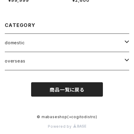
¥99,999
¥2,600
CATEGORY
domestic
Mabase Records[マバセレコーズ]
overseas
distro
distro
商品一覧に戻る
indie pop
indie pop
guitar pop
guitar pop
© mabaseshop(+cogitodistro)
Powered by
shoegazer
shoegazer