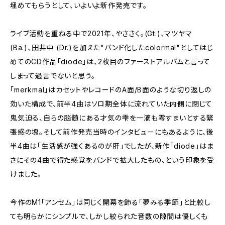
埋めてもらうとして、いよいよ新作発売です。
ライブ活動を重ねる中で2021年、やささく。(Gt.)、マツヤマ
(Ba.)、田井中 (Dr.)を加えた"バンド化したcolormal"としてはじ
めてのCD作品「diode」は、2枚目のファーストアルバムと言って
しまって過言でないと思う。
「merkmal」はカセットやレコードのA面/B面のような切り返しの
効いた構成で、前半4曲はソロ期全体に流れていた内側に閉じて
鬼気迫る、自らの脳髄にある才気の雫を一滴も零すまいとする緊
張感の塊。そして前作発売当時のインタビューにもあるように、後
半4曲は「生活感が強くあるのが肝」でしたが、新作「diode」はま
さにその4曲で得た感覚をバンドで拡大したもの、という印象を受
けました。
今作のM1「アンセム」は同じく開幕を飾る「夢みる季節」と比較し
ても明らかにシンプルで、しかし絞られた音数の隙間は優しくも