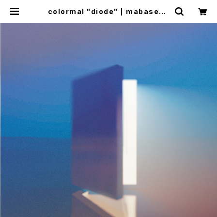
colormal "diode" | mabasesh
op(+cogitodistro)