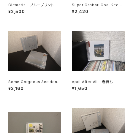
Clematis - ブループリント
Super Ganbari Goal Keepe
rs "Dodometic Youth"
¥2,500
¥2,420
Some Gorgeous Accident
April After All - 春待ち
"Sleep In Symmetry"
¥2,160
¥1,650