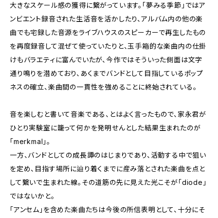
大きなスケール感の獲得に繋がっています。「夢みる季節」ではア
ンビエント録音された生活音を活かしたり、アルバム内の他の楽
曲でも宅録した音源をライブハウスのスピーカーで再生したもの
を再度録音して混ぜて使っていたりと、玉手箱的な楽曲内の仕掛
けもバラエティに富んでいたが、今作ではそういった側面は文字
通り鳴りを潜めており、あくまでバンドとして目指しているポップ
ネスの確立、楽曲間の一貫性を強めることに終始されている。
音を楽しむと書いて音楽である、とはよく言ったもので、家永君が
ひとり実験室に籠って何かを発明せんとした結果生まれたのが
「merkmal」。
一方、バンドとしての成長譚のはじまりであり、活動する中で狙い
を定め、目指す場所に辿り着くまでに産み落とされた楽曲を点と
して繋いで生まれた線。その道筋の先に見えた光こそが「diode」
ではないかと。
「アンセム」を含めた楽曲たちは今後の所信表明として、十分にそ