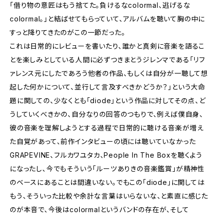
「借り物の意匠はもう捨てた。負けるなcolormal、逃げるな
colormal。」と結ばせてもらっていて、アルバムを聴いて胸の中に
すっと降りてきたのがこの一節だった。
これは日常的にレビューを書いたり、誰かと真剣に音楽を語るこ
とを楽しみとしている人間に必ずつきまとうジレンマである「リフ
ァレンス元にしたであろう他者の作品、もしくは自分が一聴して想
起した何かについて、並行して言及すべきかどうか？」という大命
題に関しての、少なくとも「diode」という作品に対してその点、ど
うしていくべきかの、自分なりの回答のつもりで、例えば僕自身、
彼の音楽を理解しようとする過程で日常的に聴ける音楽が増え
た自覚があって、前作インタビューの頃には聴いていなかった
GRAPEVINE、フルカワユタカ、People In The Boxを聴くよう
になったし、今でもそういう「ルーツありきの音楽鑑賞」が精神性
のベースにあることは間違いない。でもこの「diode」に関しては
もう、そういった比較や余計な言葉はいらないな、と素直に感じた
のが本音で、今後はcolormalというバンドの存在が、そして