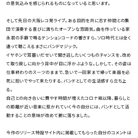
の意気込みを感じられるものになっていると思います。
そして先日の大阪レコ発ライブ。ある目的を共に志す仲間との集
団で演奏する喜びに満ちたオープンな雰囲気。曲を作っている家
永君の手癖で鳴るテンションコードの響きすら、ソロ時代とは全く
違って聴こえるまさにバンドマジック。
イヤホンで耳塞いだせいで聞き逃したいくつものチャンスを、改め
て取り戻しに向かう背中が目に浮かぶような。しかして、その姿は
仕事終わりのスーツのままで、急いで一回家まで帰って楽器を必
死に担いでやって来たりする、バンドとしての生活感すら立ち上
る。
自己との向き合いに費やす時間が増えたコロナ禍以降、暮らしと
の距離が近い音楽に惹かれていく今の自分には、バンドとして活
動することの意味が改めて腑に落ちました。
今作のリリース特設サイト内に掲載してもらった自分のコメントは