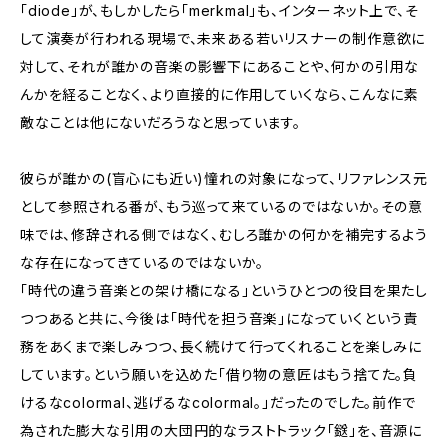
「diode」が、もしかしたら「merkmal」も、インターネット上で、そ
して演奏が行われる現場で、未来ある若いリスナーの制作意欲に
対して、それが誰かの音楽の影響下にあることや、何かの引用な
んかを経ることなく、より直接的に作用していくなら、こんなに素
敵なことは他にないだろうなと思っています。
彼らが誰かの(盲心にも近い)憧れの対象になって、リファレンス元
として参照される番が、もう巡って来ているのではないか。その意
味では、修辞される側ではなく、むしろ誰かの何かを補完するよう
な存在になってきているのではないか。
「時代の違う音楽との架け橋になる」というひとつの役目を果たし
つつあると共に、今後は「時代を担う音楽」になっていくという責
務をあくまで楽しみつつ、長く続けて行ってくれることを楽しみに
しています。という願いを込めた「借り物の意匠はもう捨てた。負
けるなcolormal、逃げるなcolormal。」だったのでした。前作で
為された膨大な引用の大団円的なラストトラック「鎹」を、音源に