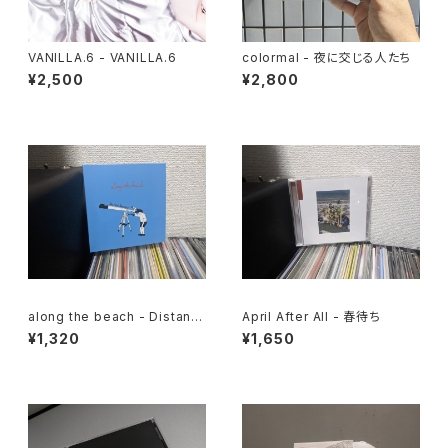
VANILLA.6 - VANILLA.6
colormal - 夜に交じる人たち
¥2,500
¥2,800
along the beach - Distant
April After All - 春待ち
Scenery
¥1,320
¥1,650