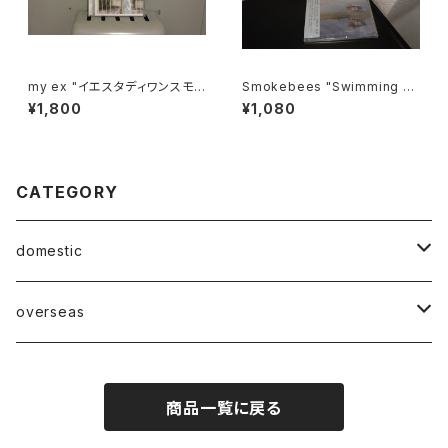
my ex "イエスタディワンスモ
Smokebees "Swimming S
ア"
ouls E​.​P."
¥1,800
¥1,080
CATEGORY
domestic
Mabase Records[マバセレコーズ]
overseas
distro
distro
商品一覧に戻る
indie pop
indie pop