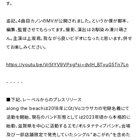
す。
追記。4曲目カノンのMVが公開されました。というか僕が脚本、
編集、監督させてもらってます。撮影、演出はお馴染み湊川萌さ
ん。主演は上坂君。我ながら良いビデオになったと思います。併せ
てお楽しみください。
https://youtu.be/Vr5tYV9VPsg?si=dvIH_BTvuG5Tn7Ln
- - - - -
■下記、レーベルからのプレスリリース
along the beachは2018年にGt/Voコウサカの宅録名義にて
活動を開始、現在のバンド形態としては2023年頃から本格的に
始動、滋賀県を中心に活動するエモ/オルタナティブバンド。会場
及び一部店舗限定で発売していたシングル”あこがれ”を含めた