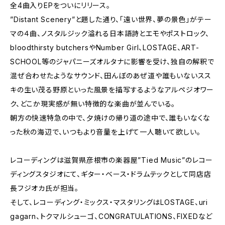
全4曲入りEPをついにリリース。
”Distant Scenery”と題した通り、「遠い世界、夢の景色」がテー
マの４曲、ノスタルジック溢れる日本語詩とエモやポストロック、
bloodthirsty butchersやNumber Girl、LOSTAGE、ART-
SCHOOL等のジャパニーズオルタナに影響を受け、独自の解釈で
混ぜ合わせたようなサウンド、田んぼのあぜ道や誰もいないスス
キの生い茂る野原といった風景を描写するようなアルペジオワー
ク、どこか現実感が無い特徴的な楽曲が並んでいる。
朝方の快速特急の中で、夕焼けの帰り道の途中で、誰もいなくな
った秋の海辺で、いつもより音量を上げて一人聴いて欲しい。
レコーディングは滋賀県彦根市の楽器屋”Tied Music”のレコー
ディングスタジオにて、ギター・ベース・ドラムテックとして同店店
長フジオカ氏が担当。
そして、レコーディング・ミックス・マスタリングはLOSTAGE、uri
gagarn、トクマルシューゴ、CONGRATULATIONS、FIXEDなど