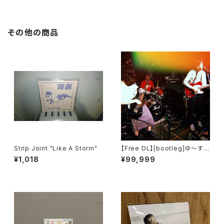
その他の商品
Strip Joint "Like A Storm"
【Free DL】[bootleg​]​ゆ～すほ
すてる - いかないで～​/​解散​
¥1,018
¥99,999