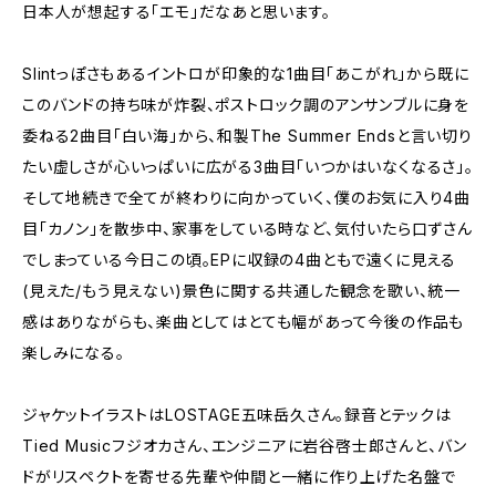
日本人が想起する「エモ」だなあと思います。
Slintっぽさもあるイントロが印象的な1曲目「あこがれ」から既に
このバンドの持ち味が炸裂、ポストロック調のアンサンブルに身を
委ねる2曲目「白い海」から、和製The Summer Endsと言い切り
たい虚しさが心いっぱいに広がる3曲目「いつかはいなくなるさ」。
そして地続きで全てが終わりに向かっていく、僕のお気に入り4曲
目「カノン」を散歩中、家事をしている時など、気付いたら口ずさん
でしまっている今日この頃。EPに収録の4曲ともで遠くに見える
(見えた/もう見えない)景色に関する共通した観念を歌い、統一
感はありながらも、楽曲としてはとても幅があって今後の作品も
楽しみになる。
ジャケットイラストはLOSTAGE五味岳久さん。録音とテックは
Tied Musicフジオカさん、エンジニアに岩谷啓士郎さんと、バン
ドがリスペクトを寄せる先輩や仲間と一緒に作り上げた名盤で