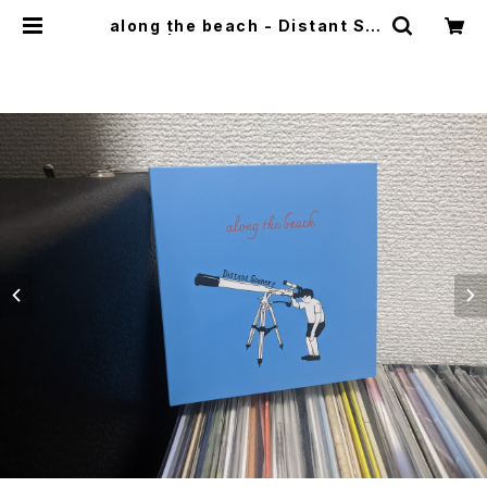
along the beach - Distant Sc
enery | mabaseshop(+cogito
distro)