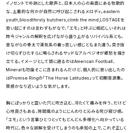
イノセントで朴訥とした歌声と、日本人の心の奥底にある牧歌的
な、土着的な何かが自然に呼び起こされるメロディ。eastern
youth,bloodthirsty butchers,climb the mind,LOSTAGEを
思い起こすのは言わずもがなで、「エモ」と呼ぶに相応しいそれは
昨今ジャンルの解釈を広げながら盛り上がるリバイバル系とも、
昔ながらの骨太で漢気系の暑っ苦しい感じともまた違う。突き抜
け切らずひたすらに鳴らされるサッドなアルペジオが郷愁を掻き
立てる。イメージとして頭に過るのはAmerican Football、
Mineralも勿論そこに含まれるんだけど、個人的に思い出したの
はPromise Ringの「The Horse Latitudes」って初期音源集。
質感かなり近いような気がします。
胸にぽっかりと空いた穴に吹き込む、冷たくて痛みを伴う、だけど
心地良さもある、隙間風のようにじんわりと沁みる侘び寂び感。
「エモ」という言葉ひとつとってもどんどん多様化へ向かっている
時代に、色々な誤解を受けてしまうのも承知の上で、これぞ正しく