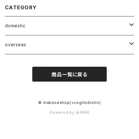
CATEGORY
domestic
Mabase Records[マバセレコーズ]
overseas
distro
distro
商品一覧に戻る
indie pop
indie pop
guitar pop
guitar pop
© mabaseshop(+cogitodistro)
Powered by
shoegazer
shoegazer
rock
rock