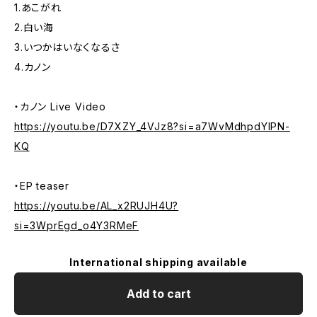
1.あこがれ
2.白い海
3.いつかはいなくなるさ
4.カノン
・カノン Live Video
https://youtu.be/D7XZY_4VJz8?si=a7WvMdhpdYlPN-
KQ
・EP teaser
https://youtu.be/AL_x2RUJH4U?
si=3WprEgd_o4Y3RMeF
International shipping available
Add to cart