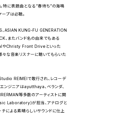
。特に表題曲となる”春待ち”の海鳴
ケープは必聴。
S、ASIAN KUNG-FU GENERATION
OCK、またバンド名の由来でもある
ralやChristy Front Driveといった
、様々な音楽リスナーに聴いてもらいた
dio REIMEIで敢行され、レコーデ
ンジニアはayutthaya、ベランダ、
MRERMAN等多数のアーティストに関
sic Laboratory)が担当、アナログと
ーチによる素晴らしいサウンドに仕上