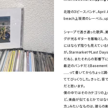
北陸の3ピースバンド、April Af
beach上坂君のレーベル、upsl
シャープで透き通った歌声、
グが光るギターを基軸とした
にはならず陰りも見えている感
が。StarmarketやLast D
だね)、またそれらの影響下にある
最近のバンドだとBaseme
……って書いてからちょっと
ててびっくりした。きっと、
だと思います。
僕の中ではそのカテゴリの上の方に
ど、楽曲が似てるとかではな
方」みたいなものは、彼らの