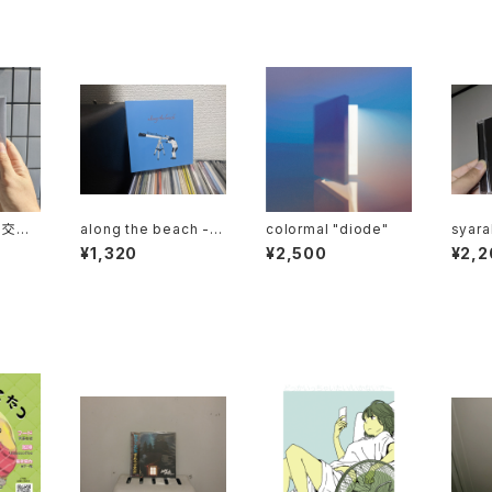
夜に交じ
along the beach - D
colormal "diode"
syar
istant Scenery
¥1,320
¥2,500
¥2,2