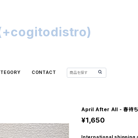
+cogitodistro)
ATEGORY
CONTACT
April After All - 春待
¥1,650
International shipping 