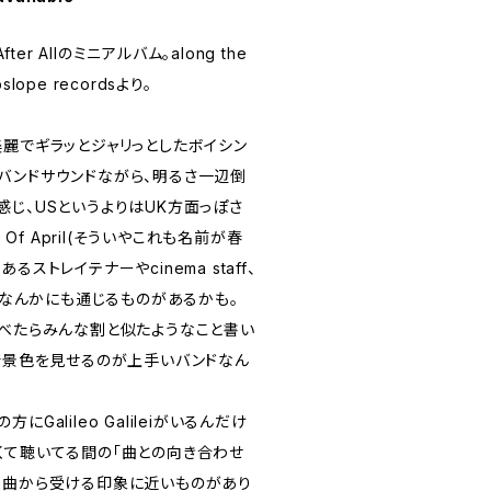
ter Allのミニアルバム。along the
ope recordsより。
美麗でギラッとジャリっとしたボイシン
バンドサウンドながら、明るさ一辺倒
じ、USというよりはUK方面っぽさ
ays Of April(そういやこれも名前が春
ストレイテナーやcinema staff、
ntなんかにも通じるものがあるかも。
調べたらみんな割と似たようなこと書い
音で景色を見せるのが上手いバンドなん
Galileo Galileiがいるんだけ
くて聴いてる間の「曲との向き合わせ
楽曲から受ける印象に近いものがあり