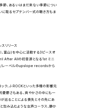
た季節、あるいはまだ来ない季節につい
いに耽るセプテンバー式の聴き方もま
レスリリース
石川、富山)を中心に活動する3ピースオ
 After Allの初音源となる1st ミニ
ーベルのupslope recordsから
ック、J-ROCKといった多種の影響元
的憂鬱さもある、爽やかさの中にも一
節が巡ることによる喪失とその先にあ
と包み込むような女声コーラス、静か