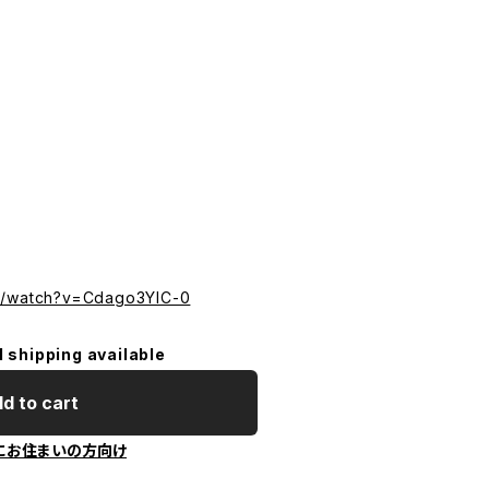
m/watch?v=Cdago3YIC-0
l shipping available
d to cart
にお住まいの方向け