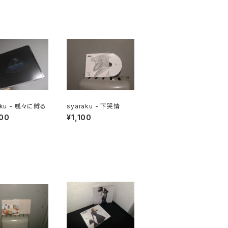
aku - 呱々に孵る
syaraku - 下哭情
00
¥1,100