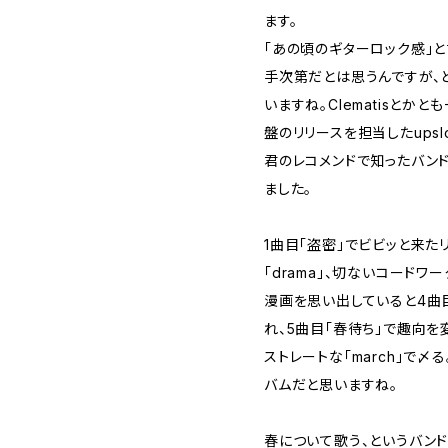
ます。
「あの頃のギターロック感」
手次第だとは思うんですが、
いますね。Clematisとかと
盤のリリースを担当したupsl
君のレコメンドで知ったバン
ました。
1曲目「盗密」でビビッと来た
「drama」、切ないコード
漫画を思い出していると4曲
れ、5曲目「春待ち」で趣向を
ストレートな「march」で
バムだと思いますね。
春について歌う、というバン