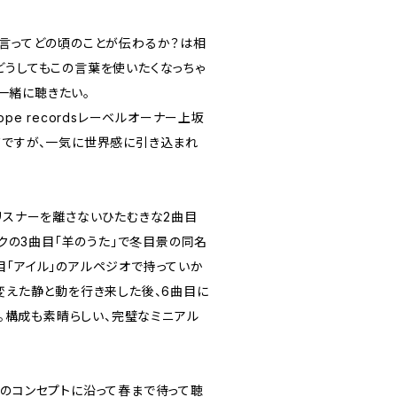
と言ってどの頃のことが伝わるか？は相
どうしてもこの言葉を使いたくなっちゃ
も一緒に聴きたい。
ope recordsレーベルオーナー上坂
ドですが、一気に世界感に引き込まれ
リスナーを離さないひたむきな2曲目
ワークの3曲目「羊のうた」で冬目景の同名
目「アイル」のアルペジオで持っていか
変えた静と動を行き来した後、6曲目に
〆る。構成も素晴らしい、完璧なミニアル
ドのコンセプトに沿って春まで待って聴