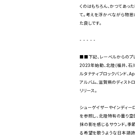
くのはもちろん、かつてあっ
て。考えを浮かべながら物思
た良しです。
- - - - -
■■下記、レーベルからのプ
2023年始動、北陸(福井、
ルタナティブロックバンド、April
アルバム、滋賀県のディストロ/レ
リリース。
シューゲイザーやインディーロ
を参照し、北陸特有の曇り空
抹の影を感じるサウンド。季
る希望を歌うような日本語詩