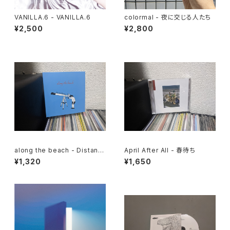
VANILLA.6 - VANILLA.6
colormal - 夜に交じる人たち
¥2,500
¥2,800
along the beach - Distant
April After All - 春待ち
Scenery
¥1,320
¥1,650