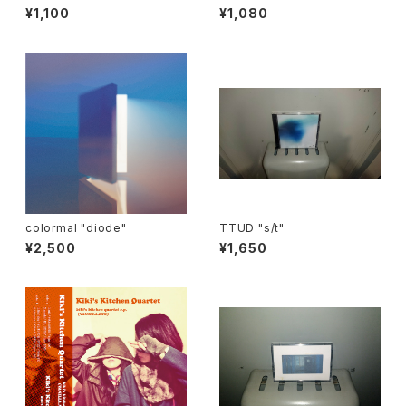
¥1,100
¥1,080
colormal "diode"
TTUD "s/t"
¥2,500
¥1,650