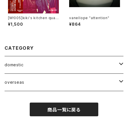
[M​!​005​]​kiki's kitchen quart
vanellope "attention"
et - kiki's kitchen quartet
¥1,500
¥864
e​.​p. (VANILLA​.​MIX)
CATEGORY
domestic
Mabase Records[マバセレコーズ]
overseas
distro
distro
商品一覧に戻る
indie pop
indie pop