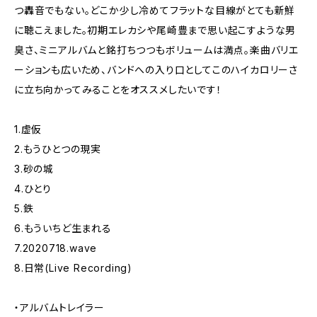
つ轟音でもない。どこか少し冷めてフラットな目線がとても新鮮
に聴こえました。初期エレカシや尾崎豊まで思い起こすような男
臭さ、ミニアルバムと銘打ちつつもボリュームは満点。楽曲バリエ
ーションも広いため、バンドへの入り口としてこのハイカロリーさ
に立ち向かってみることをオススメしたいです！
1.虚仮
2.もうひとつの現実
3.砂の城
4.ひとり
5.鉄
6.もういちど生まれる
7.2020718.wave
8.日常(Live Recording)
・アルバムトレイラー