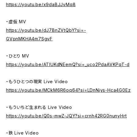
https://youtu.be/x9daBJJvMq8
・虚仮 MV
https://youtu.be/dJ7BnZVtQbY?si=-
GVpnMKHA4m7SgvF
・ひとり MV
https://youtu.be/ATIUKdNEemQ?si=_uco2PdaAVKPqT-d
・もうひとつの現実 Live Video
https://youtu.be/MCkM6R6oq64?si=LDnNiys-Hca4G0Ez
・もういちど生まれる Live Video
https://youtu.be/Q0s-mwZ-JQY?si=crnh42RG0nunyHrt
・鉄 Live Video