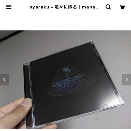
syaraku - 呱々に孵る | mabase
shop(+cogitodistro)