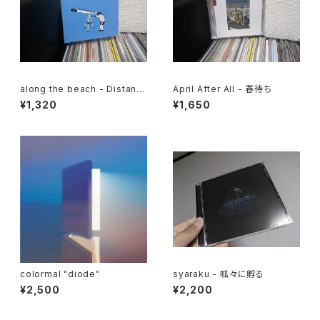
along the beach - Distant
April After All - 春待ち
Scenery
¥1,320
¥1,650
colormal "diode"
syaraku - 呱々に孵る
¥2,500
¥2,200