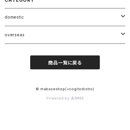
CATEGORY
domestic
Mabase Records[マバセレコーズ]
overseas
distro
distro
商品一覧に戻る
indie pop
indie pop
guitar pop
guitar pop
© mabaseshop(+cogitodistro)
Powered by
shoegazer
shoegazer
rock
rock