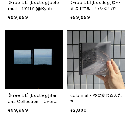
【Free DL】[bootleg​]​colo
【Free DL】[bootleg​]​ゆ～
rmal - 191117 (​@​Kyoto Cl
すほすてる - いかないで～​/​
ub Metro)
解散​
¥99,999
¥99,999
【Free DL】[bootleg]Ban
colormal - 夜に交じる人た
ana Collection - Overdu
ち
e Ticket
¥99,999
¥2,800