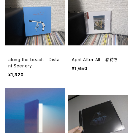
along the beach - Dista
April After All - 春待ち
nt Scenery
¥1,650
¥1,320