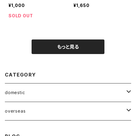
¥1,000
¥1,650
SOLD OUT
もっと見る
CATEGORY
domestic
Mabase Records[マバセレコーズ]
overseas
distro
distro