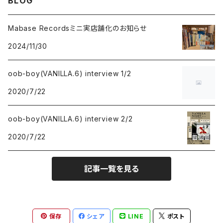
BLOG
indie pop
indie pop
Mabase Recordsミニ実店舗化のお知らせ
2024/11/30
guitar pop
guitar pop
oob-boy(VANILLA.6) interview 1/2
shoegazer
shoegazer
2020/7/22
rock
rock
oob-boy(VANILLA.6) interview 2/2
punk
punk
2020/7/22
emo
emo
記事一覧を見る
hardcore
hardcore
electronica
Post Rock
保存
シェア
LINE
ポスト