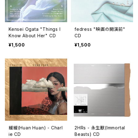
Kensei Ogata "Things I
fedress "映画の開演前"
Know About Her" CD
CD
¥1,500
¥1,500
緩緩(Huan Huan) - Charl
2HRs - 永生獸(Immortal
ie CD
Beasts) CD