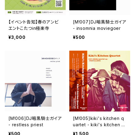
【イベント告知】春のアンビ
[M!007]DJ暗黒騎士ガイア
エントこたつin極楽寺
- insomnia moviegoer
¥3,000
¥500
[M!006]DJ暗黒騎士ガイア
[M​!​005​]​kiki's kitchen q
- restless priest
uartet - kiki's kitchen q
uartet e​.​p. (VANILLA​.​MI
¥500
¥1,500