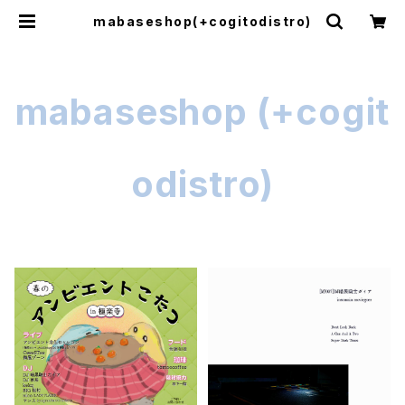
mabaseshop(+cogitodistro)
mabaseshop (+cogit
odistro)