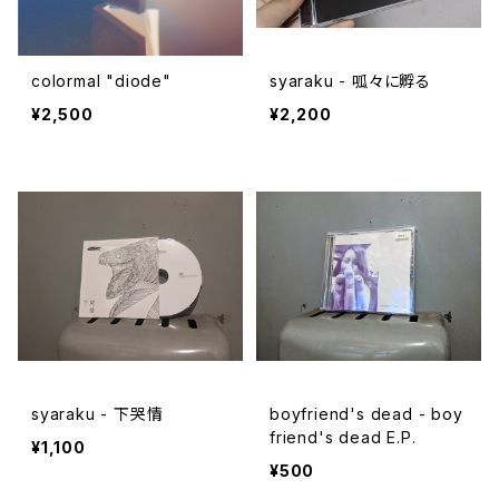
colormal "diode"
syaraku - 呱々に孵る
¥2,500
¥2,200
syaraku - 下哭情
boyfriend's dead - boy
friend's dead E.P.
¥1,100
¥500